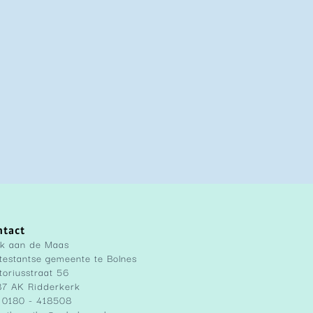
ntact
k aan de Maas
testantse gemeente te Bolnes
toriusstraat 56
7 AK Ridderkerk
:
0180 - 418508