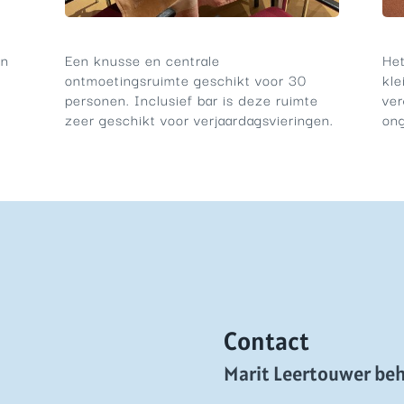
an
Een knusse en centrale
Het
ontmoetingsruimte geschikt voor 30
kle
personen. Inclusief bar is deze ruimte
ver
zeer geschikt voor verjaardagsvieringen.
on
Contact
Marit Leertouwer be