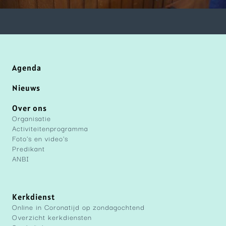
Agenda
Nieuws
Over ons
Organisatie
Activiteitenprogramma
Foto's en video's
Predikant
ANBI
Kerkdienst
Online in Coronatijd op zondagochtend
Overzicht kerkdiensten