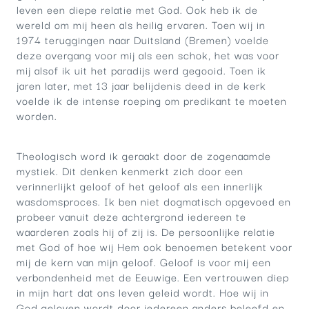
leven een diepe relatie met God. Ook heb ik de
wereld om mij heen als heilig ervaren. Toen wij in
1974 teruggingen naar Duitsland (Bremen) voelde
deze overgang voor mij als een schok, het was voor
mij alsof ik uit het paradijs werd gegooid. Toen ik
jaren later, met 13 jaar belijdenis deed in de kerk
voelde ik de intense roeping om predikant te moeten
worden.
Theologisch word ik geraakt door de zogenaamde
mystiek. Dit denken kenmerkt zich door een
verinnerlijkt geloof of het geloof als een innerlijk
wasdomsproces. Ik ben niet dogmatisch opgevoed en
probeer vanuit deze achtergrond iedereen te
waarderen zoals hij of zij is. De persoonlijke relatie
met God of hoe wij Hem ook benoemen betekent voor
mij de kern van mijn geloof. Geloof is voor mij een
verbondenheid met de Eeuwige. Een vertrouwen diep
in mijn hart dat ons leven geleid wordt. Hoe wij in
God geloven wordt door iedereen anders beleefd en